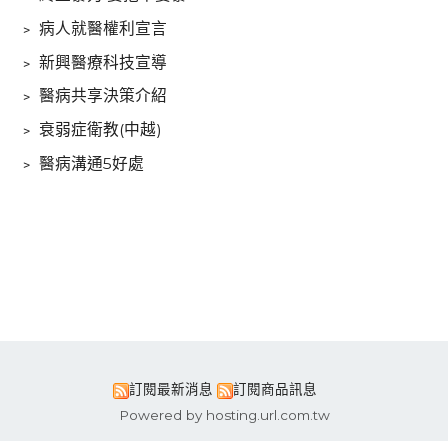
﹥
病人就醫權利宣言
﹥
新興醫療科技宣導
﹥
醫病共享決策介紹
﹥
衰弱症衛教(中越)
﹥
醫病溝通5好處
訂閱最新消息
訂閱商品訊息
Powered by hosting.url.com.tw